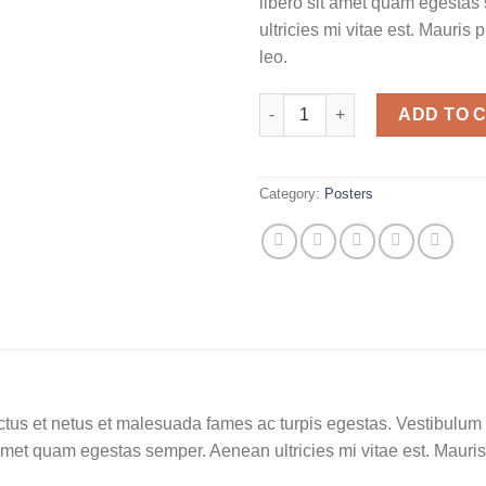
libero sit amet quam egesta
ultricies mi vitae est. Mauris 
leo.
Ship Your Idea quantity
ADD TO 
Category:
Posters
tus et netus et malesuada fames ac turpis egestas. Vestibulum tor
amet quam egestas semper. Aenean ultricies mi vitae est. Mauris 