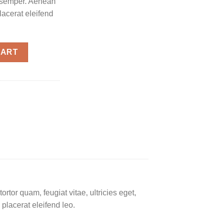
s semper. Aenean
placerat eleifend
CART
tor quam, feugiat vitae, ultricies eget,
placerat eleifend leo.