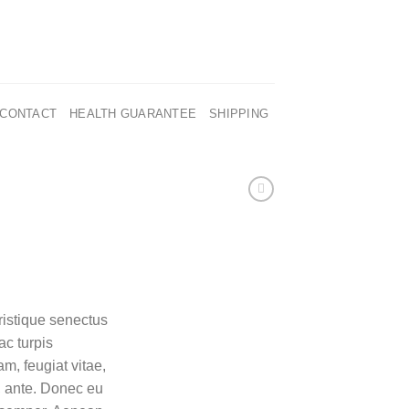
CONTACT
HEALTH GUARANTEE
SHIPPING
ristique senectus
ac turpis
m, feugiat vitae,
t, ante. Donec eu